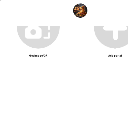
Unmute
Get image/QR
Add portal