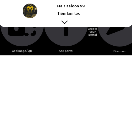
Hair Saloon 99 – Salon tóc phong cách trẻ trung với dịch
Hair saloon 99
vụ làm tóc nam nữ đa dạng.
Tiệm làm tóc
Create
your
Unmute
portal
Get image/QR
Add portal
Discover