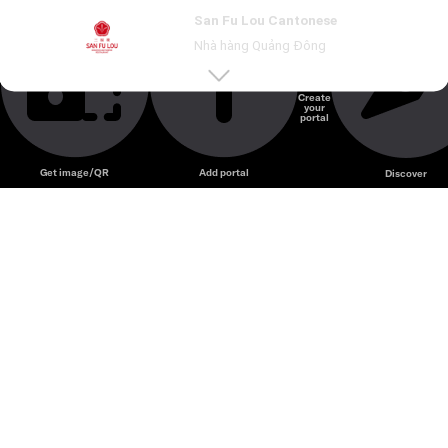
San Fu Lou – Nhà hàng Quảng Đông hiện đại chuyên
San Fu Lou Cantonese
dimsum, vịt quay và món Hoa truyền thống.
Nhà hàng Quảng Đông
Create
your
Unmute
portal
Get image/QR
Add portal
Discover