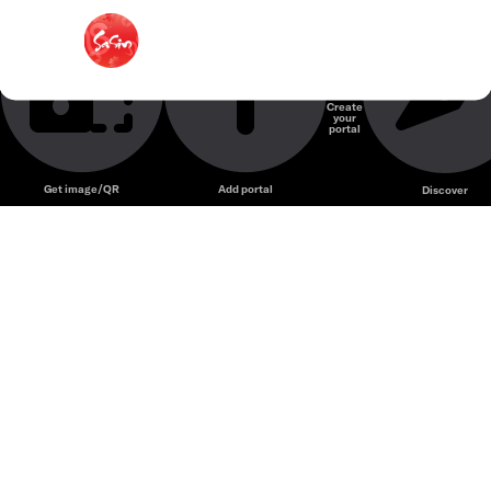
Mì Cay Sasin @PVT
Ẩm Thực Hàn Quốc
Create
your
Unmute
portal
Get image/QR
Add portal
Discover