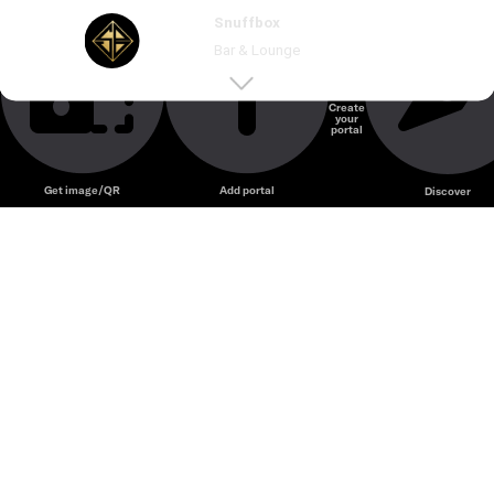
Snuffbox – Cocktail bar phong cách cổ điển với không
Snuffbox
gian bí mật và menu đồ uống sáng tạo.
Bar & Lounge
Create
your
Unmute
portal
Get image/QR
Add portal
Discover