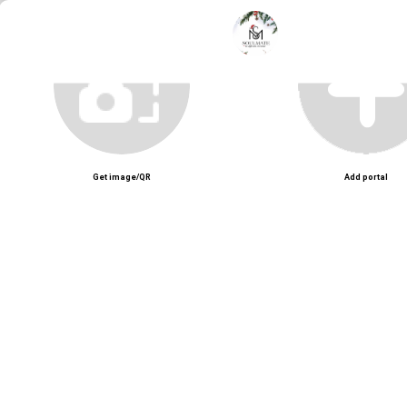
Soulmate Hair Beauty & Eyelash Nail – Salon tóc và làm đẹp chuyên nghiệ
Unmute
Get image/QR
Add portal