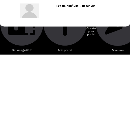
Сяльсябиль Жалил
Create
your
portal
Get image/QR
Add portal
Discover