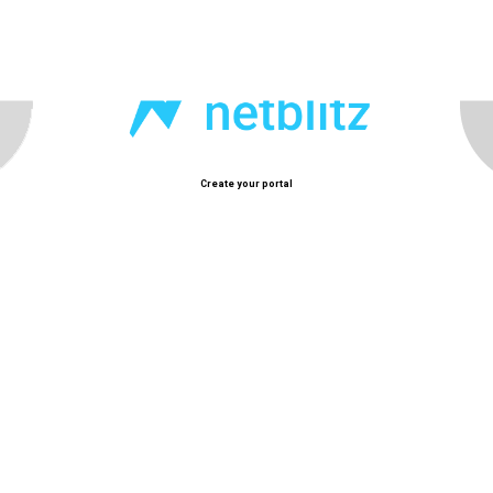
Chè Tang Chao
à hương vị lâu năm tại Sài Gòn.
Quán ăn bình dân
Create your portal