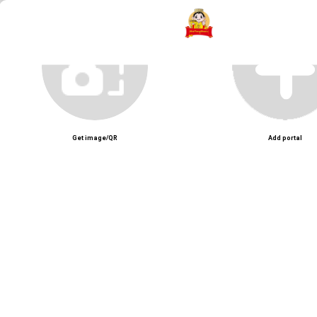
Chè Tang Chao – Quán chè người Hoa nổi tiếng với món chè truyền thống v
Unmute
Get image/QR
Add portal