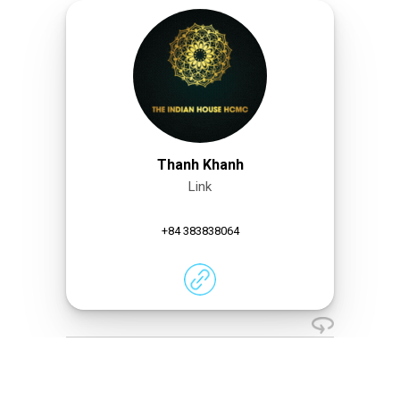
Thanh Khanh
Link
+84 383838064