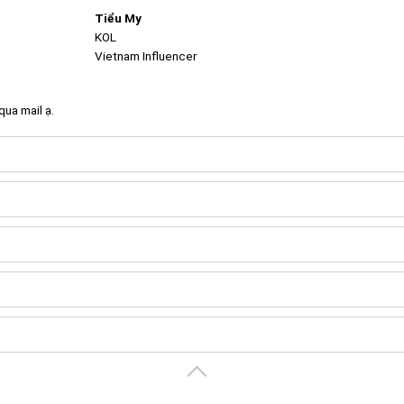
Tiểu My
KOL
Vietnam Influencer
ua mail ạ.
Create your portal