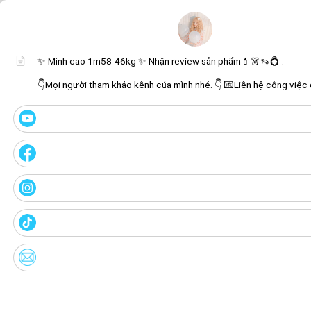
✨ Mình cao 1m58-46kg ✨ Nhận review sản phẩm💄👗👡💍 .
👇Mọi người tham khảo kênh của mình nhé. 👇 💌Liên hệ công việc q
Unmute
Get image/QR
Add portal