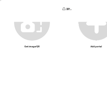
Tipsy Art – Studio workshop nghệ thuật với hoạt động vẽ tranh, sáng tạo v
Unmute
Get image/QR
Add portal