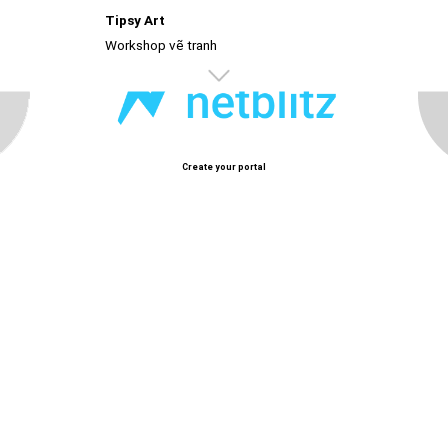
Tipsy Art
à trải nghiệm thư giãn dành cho giới trẻ.
Workshop vẽ tranh
Create your portal