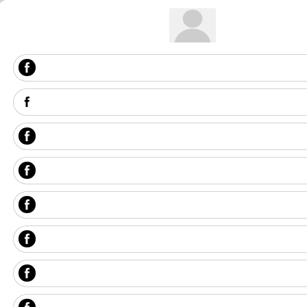
Get image/QR
Add portal