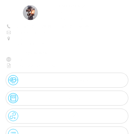
Toan Qc Le Qc
Unmute
Test release
Test Edit
Test Edit Title
M: +61 123457888
T: +61 123456789
Create
your
toan@gmail.com
portal
Unmute
Địa Chỉ 12
Địa Chỉ Xã Huyện
Tỉnh
Get image/QR
Add portal
Discover
Mst1029393949
toan.com
Test Release ngày 26/09
qc test release
test pdf
qc tédt lb