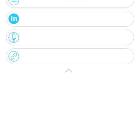
qc test list
qc