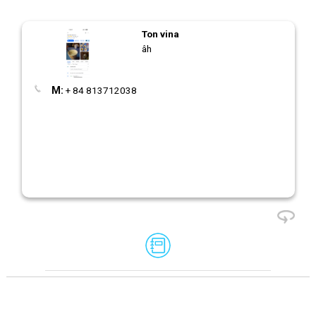
Ton vina
âh
M:
+ 84 813712038