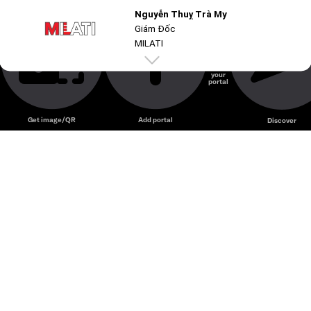
Nguyễn Thuỵ Trà My
Giám Đốc
MILATI
M: +84 918473959
Create
your
milati.jsc@gmail.com
portal
21 Phan Kế Bính
Phường Tân Định
TP Hồ Chí Minh
Get image/QR
Add portal
Discover
Công Ty Cổ Phần MILATI
Mã số thuế: 0319169794