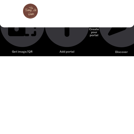
Tràng An Quán Q7 – Nhà hàng món Việt Bắc Bộ với không
Tràng An Quán
gian dân dã và thực đơn đậm chất Hà Nội.
Nhà hàng Việt Nam
Create
your
Unmute
portal
Get image/QR
Add portal
Discover