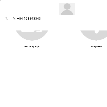
Tài liệu
M: +84 763193343
Get image/QR
Add portal