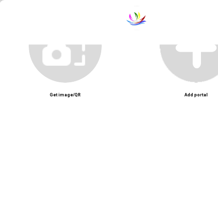
Unmute
Get image/QR
Add portal